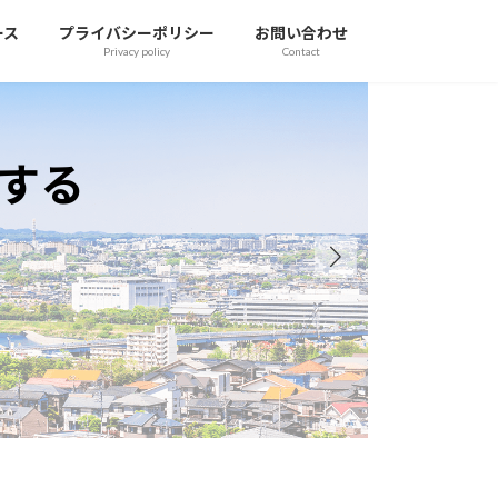
ース
プライバシーポリシー
お問い合わせ
Privacy policy
Contact
て明るく前向きな社会を
bright and positive society through real esta
不動産に関すること、安心してお任せください。
携しプロフェッショナルプロ集団としてお客様によりそい対応