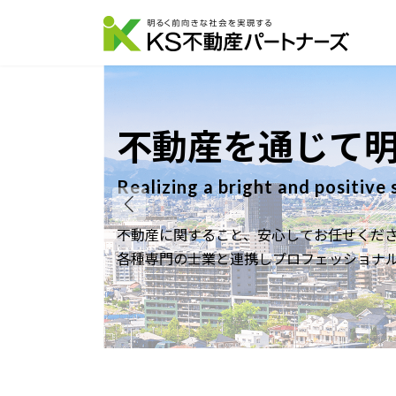
コ
ナ
ン
ビ
テ
ゲ
ン
ー
ツ
シ
へ
ョ
社会を実現する
ス
ン
キ
に
ッ
移
e
プ
動
応します。