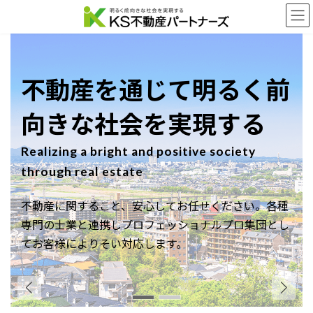
コ
ナ
ン
ビ
テ
ゲ
ン
ー
ツ
シ
へ
ョ
不動産を通じて明るく前
ス
ン
キ
に
向きな社会を実現する
ッ
移
プ
動
Realizing a bright and positive society
through real estate
不動産に関すること、安心してお任せください。
各種
専門の士業と連携しプロフェッショナルプロ集団とし
てお客様によりそい対応します。