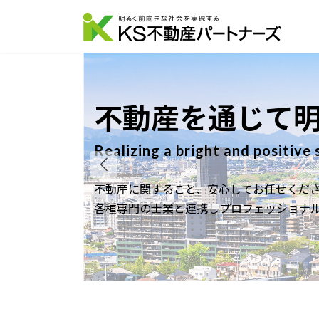
コ
ナ
ン
ビ
テ
ゲ
ン
ー
ツ
シ
へ
ョ
不動産を通じて明るく
ス
ン
キ
に
ッ
移
Realizing a bright and positive society t
プ
動
不動産に関すること、安心してお任せください。
各種専門の士業と連携しプロフェッショナルプロ集団と