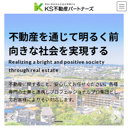
コ
ナ
ン
ビ
テ
ゲ
ン
ー
ツ
シ
へ
ョ
不動産を通じて明るく前
ス
ン
キ
に
向きな社会を実現する
ッ
移
プ
動
Realizing a bright and positive society
through real estate
不動産に関すること、安心してお任せください。
各種
専門の士業と連携しプロフェッショナルプロ集団とし
てお客様によりそい対応します。